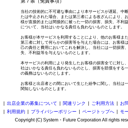
第７条（免責事項）
当社の技術的に不可避な事由により本サービスが遅延、中
たは中止された場合、または第三者による改ざんにより、
様が直接的または間接的に被った一切の損害、損失、不利
について、当社はいかなる責任も負わないものとします。
お客様が本サービスを利用することにより、他のお客様ま
第三者に対して何らかの損害等を与えた場合には、お客様
己の責任と費用においてこれを解決し、当社には一切損害
失、不利益等を与えないものとします。
本サービスの利用により発生したお客様の損害全てに対し
社はいかなる責任も負わないものとし、損害を賠償をする
の義務はないものとします。
お客様と出店者との間において生じた紛争に関し、当社は
関知しないものとします。
|
出店企業の募集について
|
関連リンク
|
ご利用方法
|
お
|
利用規約
|
プライバシーポリシー
|
ページトップへ
|
モ
Copyright (C) System・Future Corporation All rights res