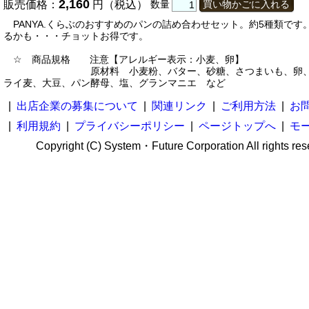
2,160
販売価格：
円（税込）
数量
買い物かごに入れる
PANYA.くらぶのおすすめのパンの詰め合わせセット。約5種類です
るかも・・・チョットお得です。
☆ 商品規格 注意【アレルギー表示：小麦、卵】
原材料 小麦粉、バター、砂糖、さつまいも、卵、
ライ麦、大豆、パン酵母、塩、グランマニエ など
|
出店企業の募集について
|
関連リンク
|
ご利用方法
|
お
|
利用規約
|
プライバシーポリシー
|
ページトップへ
|
モ
Copyright (C) System・Future Corporation All rights res